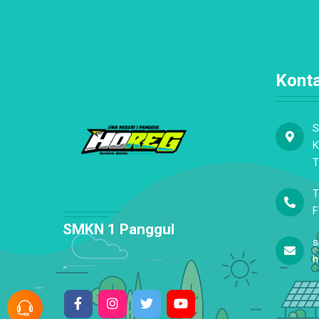
Kont
S
K
T
T
F
SMKN 1 Panggul
s
h
-