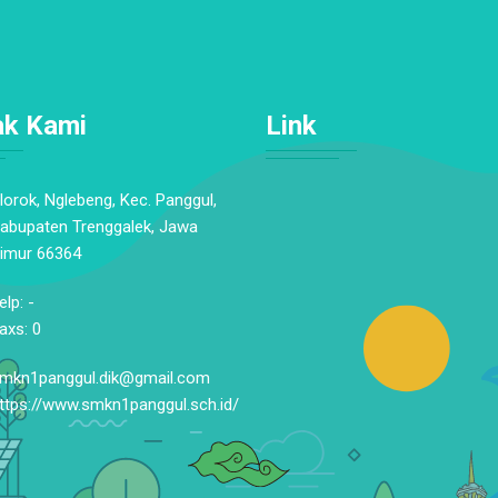
ak Kami
Link
lorok, Nglebeng, Kec. Panggul,
abupaten Trenggalek, Jawa
imur 66364
elp: -
axs: 0
mkn1panggul.dik@gmail.com
ttps://www.smkn1panggul.sch.id/