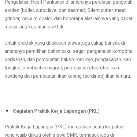
Pengolahan Hasil Perikanan di antaranya peralatan pengolah
sarden (boiler, autoclave, dan seamer); Silent cutter, meat
grinder, vacuum sealer, dan beberapa alat lainnya yang dapat
menunjang kegiatan praktek.
Untuk praktek yang dilakukan siswa juga cukup banyak di
antaranya pemilihan bahan baku segar, pengenalan komodita
perikanan, dan pembuatan bakso ikan lele, pengasapan ikan
tongkol, pembuatan nugget, pembuatan otak-otak ikan
bandeng dan pembuatan ikan kaleng (sardines) ikan lemuru.
Kegiatan Praktik Kerja Lapangan (PKL)
Praktik Kerja Lapangan (PKL) merupakan suatu kegiatan
yang wajib diikuti oleh siswa SMK, termasuk juga di