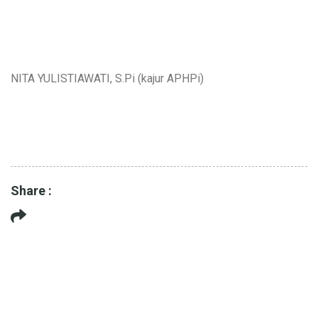
NITA YULISTIAWATI, S.Pi (kajur APHPi)
Share :