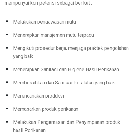
mempunyai kompetensi sebagai berikut :
Melakukan pengawasan mutu
Menerapkan manajemen mutu terpadu
Mengikuti prosedur kerja, menjaga praktek pengolahan
yang baik
Menerapkan Sanitasi dan Higiene Hasil Perikanan
Membersihkan dan Sanitasi Peralatan yang baik
Merencanakan produksi
Memasarkan produk perikanan
Melakukan Pengemasan dan Penyimpanan produk
hasil Perikanan