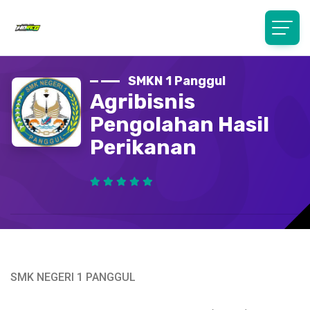
SMKN 1 Panggul
Agribisnis
Pengolahan Hasil
Perikanan
SMK NEGERI 1 PANGGUL