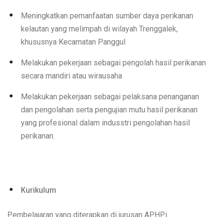
Meningkatkan pemanfaatan sumber daya perikanan
kelautan yang melimpah di wilayah Trenggalek,
khususnya Kecamatan Panggul
Melakukan pekerjaan sebagai pengolah hasil perikanan
secara mandiri atau wirausaha
Melakukan pekerjaan sebagai pelaksana penanganan
dan pengolahan serta pengujian mutu hasil perikanan
yang profesional dalam indusstri pengolahan hasil
perikanan.
Kurikulum
Pembelajaran yang diterapkan di jurusan APHPi