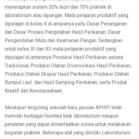
menerapkan sistem 30% teori dan 70% praktek di
laboratorium atau lapangan. Mata pelajaran produktif yang
dipelajari di kelas X di antaranya yaitu Dasar Penanganan
dan Dasar Proses Pengolahan Hasil Perikanan; Dasar
Pengendalian Mutu dan Keamanan Pangan. Sedangkan
untuk kelas XI dan XII mata pelajaran produktif yang
dipelajari di antaranya Produksi Hasil Perikanan secara
Tradisional; Produksi Olahan Diversivikasi Hasil Perikanan;
Produksi Olahan Ekspor Hasil Perikanan; Produksi Olahan
Rumput Laut dan Hasil Samping Perikanan; serta Produk
Kreatif dan Kewirausahaan.
Meskipun tergolong sekolah baru, jurusan APHPi telah
memiliki berbagai fasilitas baik laboratorium maupun
peralatan yang dapat dimanfaatkan siswa untuk melakukan
kegiatan praktek. Beberapa alat yang dimiliki Laboratorium