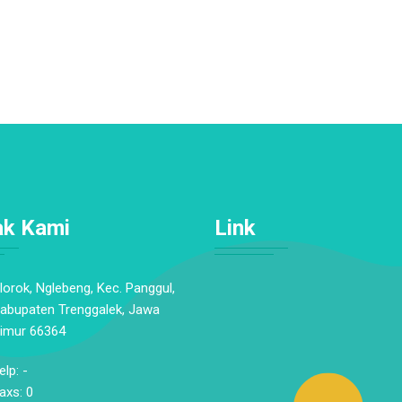
ak Kami
Link
lorok, Nglebeng, Kec. Panggul,
abupaten Trenggalek, Jawa
imur 66364
elp: -
axs: 0