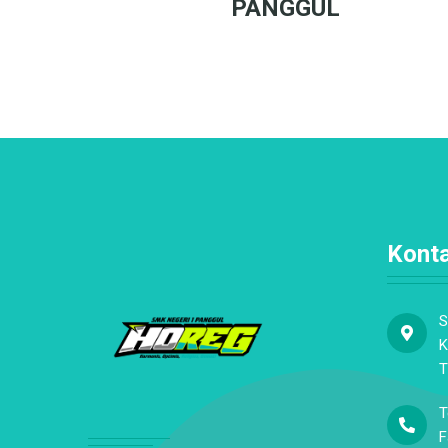
PANGGUL
Kont
S
K
T
T
F