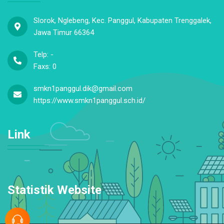
Kontak Kami
Slorok, Nglebeng, Kec. Panggul, Kabupaten Trenggalek,
Jawa Timur 66364
Telp: -
Faxs: 0
smkn1panggul.dik@gmail.com
https://www.smkn1panggul.sch.id/
Link