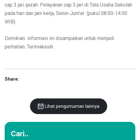
Diinformasikan kepada Alumni SMKN 1 Saptosari lulusan
tahun pelajaran 2022/2023 Dimohon segera melaksanakan
cap 3 jari ijazah. Pelayanan cap 3 jari di Tata Usaha Sekolah
pada hari dan jam kerja, Senin-Jum’at (pukul 08.00-14.00
WIB).
Demikian informasi ini disampaikan untuk menjadi
perhatian. Terimakasih.
Share:
Lihat pengumuman lainnya